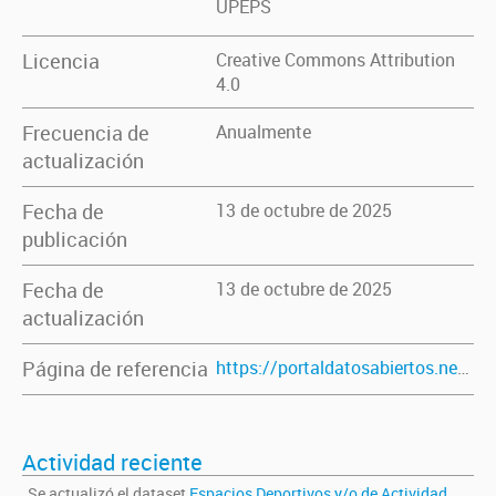
UPEPS
Licencia
Creative Commons Attribution
4.0
Frecuencia de
Anualmente
actualización
Fecha de
13 de octubre de 2025
publicación
Fecha de
13 de octubre de 2025
actualización
Página de referencia
https://portaldatosabiertos.neuquen.gov.ar/dataset/espacios-deportivos-y-o-de-actividad-fisica-en-la-provincia-del-neuquen
Actividad reciente
Se actualizó el dataset
Espacios Deportivos y/o de Actividad