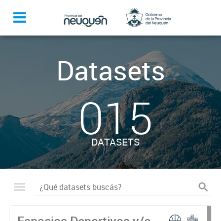
Datasets
015
DATASETS
Espacios Deportivos y/o