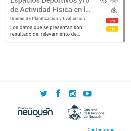
de Actividad Física en la
provincia del Neuquén
Unidad de Planificación y Evaluación de
pdf
Políticas Sociales (UPEPS).
Los datos que se presentan son
csv
Observatorio de Deportes, Actividad
resultado del relevamiento de
Física y Cultura (ODAFyC).
instalaciones deportivas y/o de
actividad física, tanto públicas
como privadas. Su objetivo es
indagar en las posibilidades de
acceso...
Contactanos