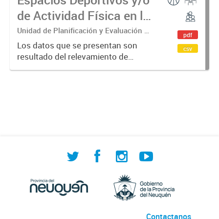
de Actividad Física en la
provincia del Neuquén
Unidad de Planificación y Evaluación de
pdf
Políticas Sociales (UPEPS).
Los datos que se presentan son
csv
Observatorio de Deportes, Actividad
resultado del relevamiento de
Física y Cultura (ODAFyC).
instalaciones deportivas y/o de
actividad física, tanto públicas
como privadas. Su objetivo es
indagar en las posibilidades de
acceso...
Contactanos