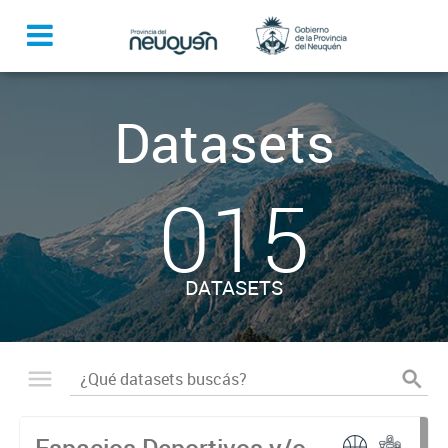
Datasets
015
DATASETS
Espacios Deportivos y/o