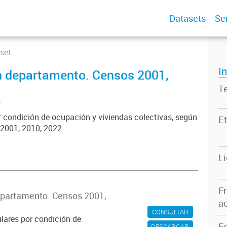
Datasets
Se
set
I
n departamento. Censos 2001,
T
s
or condición de ocupación y viviendas colectivas, según
Et
2001, 2010, 2022.
L
F
epartamento. Censos 2001,
ac
CONSULTAR
ulares por condición de
F
DESCARGAR