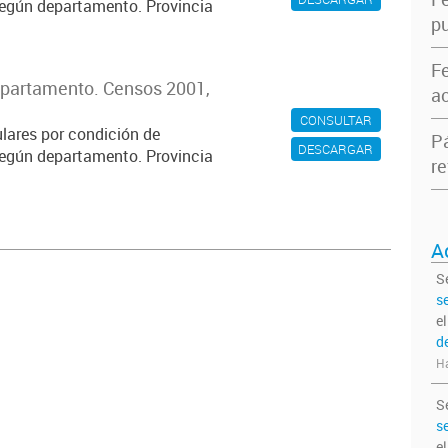
según departamento. Provincia
pu
F
epartamento. Censos 2001,
ac
CONSULTAR
ulares por condición de
P
DESCARGAR
según departamento. Provincia
re
A
S
s
e
d
Ha
S
s
e