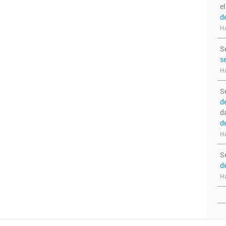
e
d
Ha
S
s
Ha
S
d
d
d
Ha
S
d
Ha