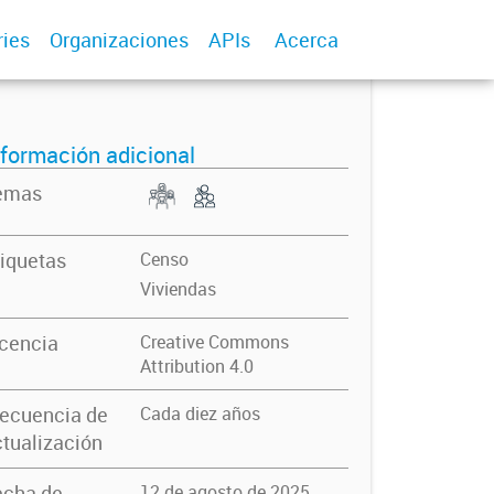
ries
Organizaciones
APIs
Acerca
nformación adicional
emas
iquetas
Censo
Viviendas
icencia
Creative Commons
Attribution 4.0
recuencia de
Cada diez años
tualización
echa de
12 de agosto de 2025