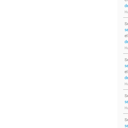
d
Ha
S
s
e
d
Ha
S
s
e
d
Ha
S
s
Ha
S
s