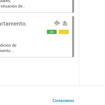
ulares,
 situación de
én. Años 2001,
artamento.
xls
csv
ndición de
amento.
Contactanos