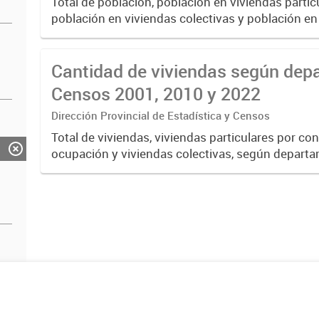
Total de población, población en viviendas partic
población en viviendas colectivas y población en
calle, según departamento. Provincia del Neuqu
2010 y 202...
Cantidad de viviendas según dep
Censos 2001, 2010 y 2022
Dirección Provincial de Estadística y Censos
Total de viviendas, viviendas particulares por co
ocupación y viviendas colectivas, según depart
Provincia del Neuquén. Años 2001, 2010, 2022.