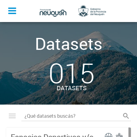
Datasets
015
DATASETS
Espacios Deportivos y/o