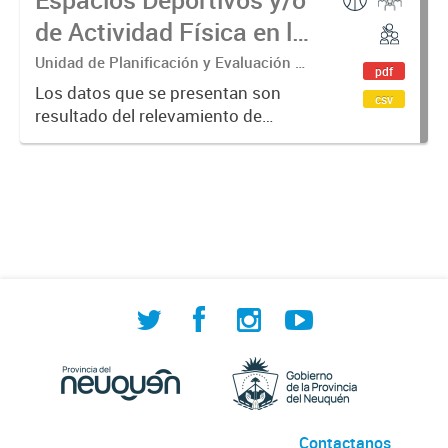
de Actividad Física en la
provincia del Neuquén
Unidad de Planificación y Evaluación de
pdf
Políticas Sociales (UPEPS).
Los datos que se presentan son
csv
Observatorio de Deportes, Actividad
resultado del relevamiento de
Física y Cultura (ODAFyC).
instalaciones deportivas y/o de
actividad física, tanto públicas
como privadas. Su objetivo es
indagar en las posibilidades de
acceso...
Contactanos