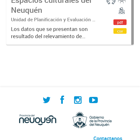
Neuquén
Unidad de Planificación y Evaluación de
pdf
Políticas Sociales (UPEPS).
Los datos que se presentan son
csv
Observatorio de Deportes, Actividad
resultado del relevamiento de
Física y Cultura (ODAFyC).
espacios culturales de la provincia
del Neuquén realizado por ODAFyC.
El objetivo es dar cuenta de la
infraestructura cultural en...
Contactanos