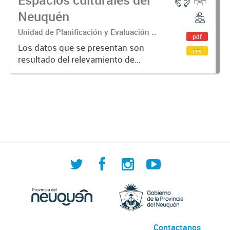
Neuquén
Unidad de Planificación y Evaluación de
pdf
Políticas Sociales (UPEPS).
Los datos que se presentan son
csv
Observatorio de Deportes, Actividad
resultado del relevamiento de
Física y Cultura (ODAFyC).
espacios culturales de la provincia
del Neuquén realizado por ODAFyC.
El objetivo es dar cuenta de la
infraestructura cultural en...
Contactanos