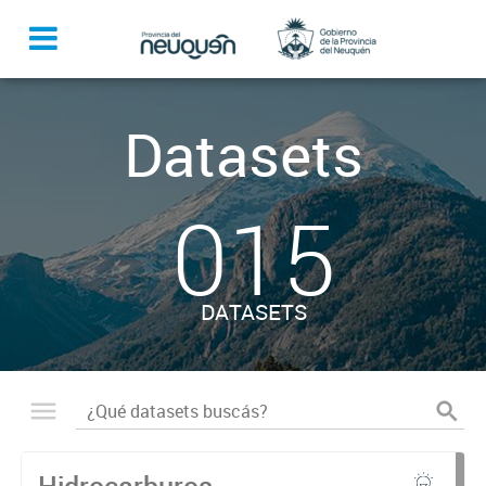
Datasets
015
DATASETS
Hidrocarburos