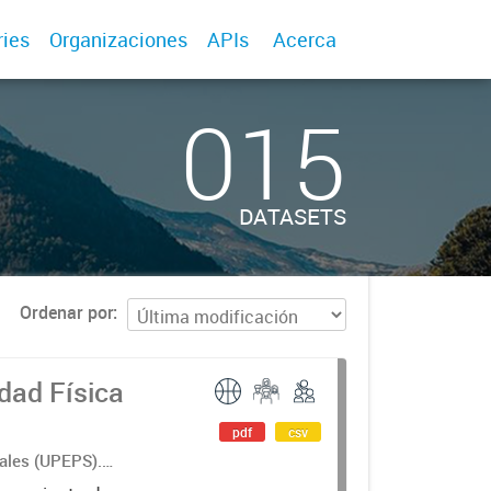
ries
Organizaciones
APIs
Acerca
015
DATASETS
Ordenar por
dad Física
pdf
csv
iales (UPEPS).
(ODAFyC).