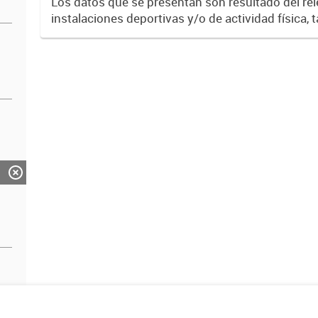
Los datos que se presentan son resultado del re
instalaciones deportivas y/o de actividad física, 
como privadas. Su objetivo es indagar en las pos
acceso...