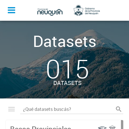
Datasets
015
DATASETS
Becas Provinciales -