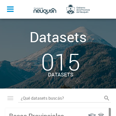
Datasets
015
DATASETS
Becas Provinciales -