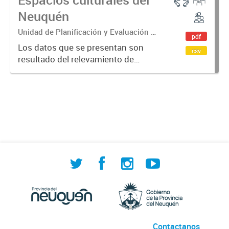
Neuquén
Unidad de Planificación y Evaluación de
pdf
Políticas Sociales (UPEPS).
Los datos que se presentan son
csv
Observatorio de Deportes, Actividad
resultado del relevamiento de
Física y Cultura (ODAFyC).
espacios culturales de la provincia
del Neuquén realizado por ODAFyC.
El objetivo es dar cuenta de la
infraestructura cultural en...
Contactanos