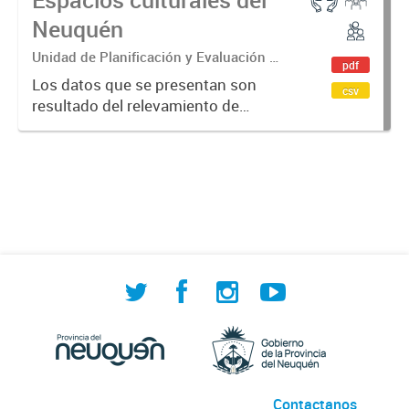
Neuquén
Unidad de Planificación y Evaluación de
pdf
Políticas Sociales (UPEPS).
Los datos que se presentan son
csv
Observatorio de Deportes, Actividad
resultado del relevamiento de
Física y Cultura (ODAFyC).
espacios culturales de la provincia
del Neuquén realizado por ODAFyC.
El objetivo es dar cuenta de la
infraestructura cultural en...
Contactanos