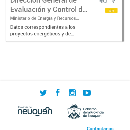
Evaluación y Control de
csv
Proyectos Energéticos e
Ministerio de Energía y Recursos
Naturales. Secretaría de Ambiente y
Infraestructura
Datos correspondientes a los
Recursos Naturales. Dirección General
proyectos energéticos y de
de Evaluación y Control de Proyectos
infraestructura que cuentan con
Energéticos...
Licencia Ambiental al día de la
fecha.
Contactanos