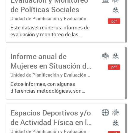
de Políticas Sociales
Unidad de Planificación y Evaluación de
pdf
Políticas Sociales
Este dataset reúne los informes de
evaluación y monitoreo de las
políticas sociales llevadas adelante
por el Ministerio de Desarrollo
Informe anual de
Humano, Gobiernos locales y
Mujeres.
Mujeres en Situación de
pdf
Violencia por motivos de
Unidad de Planificación y Evaluación de
Políticas Sociales (UPEPS).
Género en la provincia
Estos informes, con algunas
Observatorio de las Mujeres y las
diferencias metodológicas, son
de Neuquén
Diversidades (OMyD).
producidos desde 2016 con el
objetivo de visibilizar las violencias
Espacios Deportivos y/o
por motivos de género que sufren
las mujeres en la provincia del...
de Actividad Física en la
provincia del Neuquén
Unidad de Planificación y Evaluación de