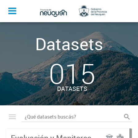
Datasets
015
DATASETS
Evaluación y Monitoreo