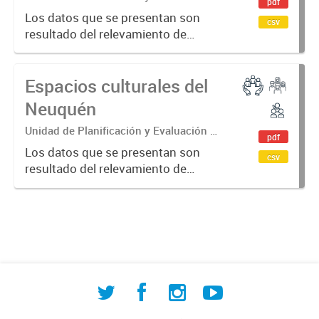
pdf
Políticas Sociales (UPEPS).
Los datos que se presentan son
csv
Observatorio de Deportes, Actividad
resultado del relevamiento de
Física y Cultura (ODAFyC).
instalaciones deportivas y/o de
actividad física, tanto públicas
Espacios culturales del
como privadas. Su objetivo es
indagar en las posibilidades de
Neuquén
acceso...
Unidad de Planificación y Evaluación de
pdf
Políticas Sociales (UPEPS).
Los datos que se presentan son
csv
Observatorio de Deportes, Actividad
resultado del relevamiento de
Física y Cultura (ODAFyC).
espacios culturales de la provincia
del Neuquén realizado por ODAFyC.
El objetivo es dar cuenta de la
infraestructura cultural en...