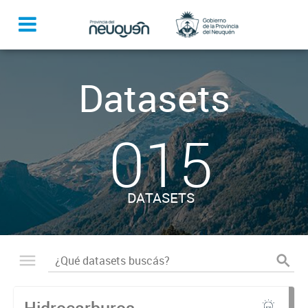
Datasets
015
DATASETS
Hidrocarburos