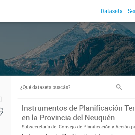
Datasets
Se
Instrumentos de Planificación Terr
en la Provincia del Neuquén
Subsecretaría del Consejo de Planificación y Acción pa
(COPADE) Dir. Provincial de Planificación Territorial- M