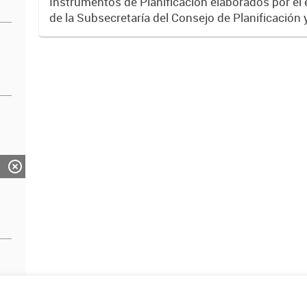
Instrumentos de Planificación elaborados por el
de la Subsecretaría del Consejo de Planificación 
Desarrollo (COPADE) con alcance provincial y de
Locales. El...