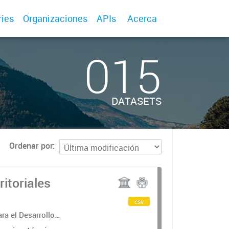
ries
Organizaciones
APIs
Acerca
015
DATASETS
Ordenar por
itoriales
csv
ra el Desarrollo
g Daniela Torrisi