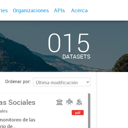
ries
Organizaciones
APIs
Acerca
015
DATASETS
Ordenar por
as Sociales
ales
pdf
monitoreo de las
erio de