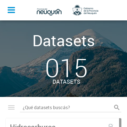
Datasets
015
DATASETS
Hidrocarburos