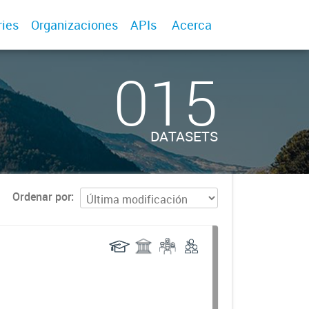
ries
Organizaciones
APIs
Acerca
015
DATASETS
Ordenar por