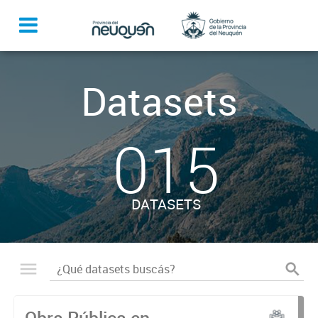
Datasets
015
DATASETS
Obra Pública en