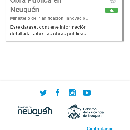
Neuquén
xls
Ministerio de Planificación, Innovación
y Modernización
Este dataset contiene información
detallada sobre las obras públicas
ejecutadas y en ejecución en la
provincia de Neuquén. Incluye
datos como el nombre de la obra,
estado de avance, tipo de...
Contactanos