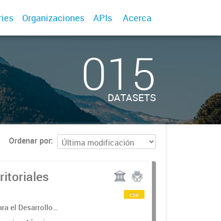
ries
Organizaciones
APIs
Acerca
015
DATASETS
Ordenar por
itoriales
csv
ra el Desarrollo
g Daniela Torrisi