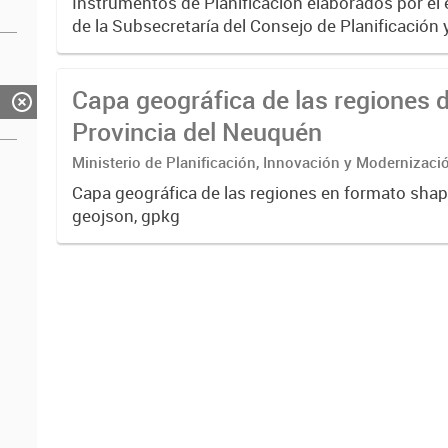
Instrumentos de Planificación elaborados por el
de la Subsecretaría del Consejo de Planificación 
Desarrollo (COPADE) con alcance provincial y de
Locales. El...
Capa geográfica de las regiones d
Provincia del Neuquén
Ministerio de Planificación, Innovación y Modernizaci
del Consejo de Planificación y Acción para el Desarro
Capa geográfica de las regiones en formato shape
geojson, gpkg