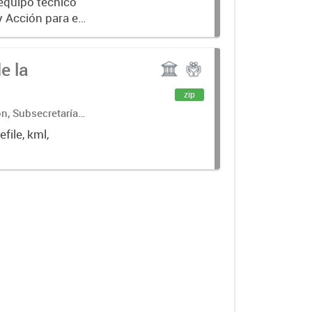
 equipo técnico
y Acción para el
 Gobiernos
e la
zip
ón, Subsecretaría
llo (COPADE)
file, kml,