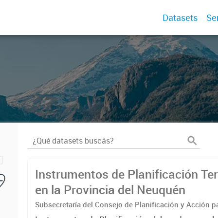
Datasets
Se
Instrumentos de Planificación Terr
en la Provincia del Neuquén
Subsecretaría del Consejo de Planificación y Acción pa
(COPADE) Dir. Provincial de Planificación Territorial- M