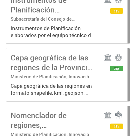
Planificación
csv
Territoriales en la
Subsecretaría del Consejo de
Planificación y Acción para el
Provincia del Neuquén
Instrumentos de Planificación
Desarrollo (COPADE) Dir. Provincial de
elaborados por el equipo técnico de
Planificación Territorial- Mg Daniela
la Subsecretaría del Consejo de
Torrisi
Planificación y Acción para el
Capa geográfica de las
Desarrollo (COPADE) con alcance
provincial y de Gobiernos Locales.
regiones de la Provincia
zip
El...
del Neuquén
Ministerio de Planificación, Innovación
y Modernización, Subsecretaría del
Capa geográfica de las regiones en
Consejo de Planificación y Acción para
formato shapefile, kml, geojson,
el Desarrollo (COPADE)
gpkg
Nomenclador de
regiones,
csv
departamentos y
Ministerio de Planificación, Innovación