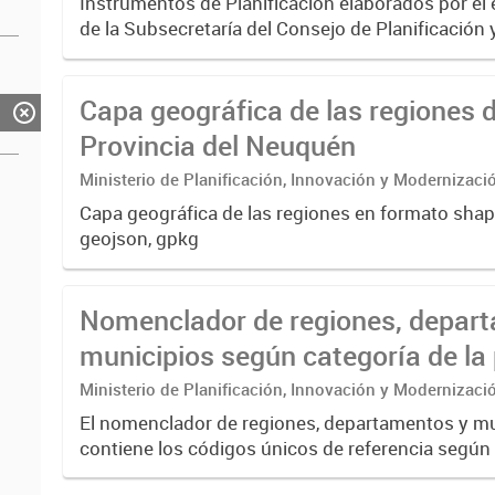
Instrumentos de Planificación elaborados por el
de la Subsecretaría del Consejo de Planificación 
Desarrollo (COPADE) con alcance provincial y de
Locales. El...
Capa geográfica de las regiones d
Provincia del Neuquén
Ministerio de Planificación, Innovación y Modernizaci
del Consejo de Planificación y Acción para el Desarro
Capa geográfica de las regiones en formato shape
geojson, gpkg
Nomenclador de regiones, depar
municipios según categoría de la 
del Neuquén
Ministerio de Planificación, Innovación y Modernizaci
del Consejo de Planificación y Acción para el Desarroll
El nomenclador de regiones, departamentos y mu
contiene los códigos únicos de referencia según e
Nacional de Estadística y Censos (INDEC). Las R