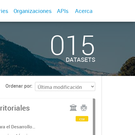
ries
Organizaciones
APIs
Acerca
015
DATASETS
Ordenar por
itoriales
csv
ra el Desarrollo
g Daniela Torrisi