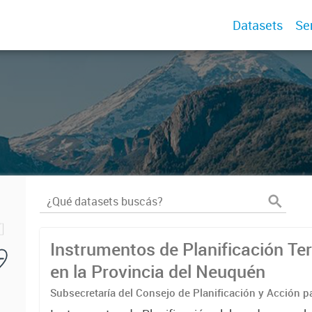
Datasets
Se
Instrumentos de Planificación Terr
en la Provincia del Neuquén
Subsecretaría del Consejo de Planificación y Acción pa
(COPADE) Dir. Provincial de Planificación Territorial- M