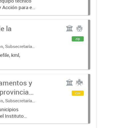
 equipo técnico
y Acción para el
 Gobiernos
e la
zip
ón, Subsecretaría
llo (COPADE)
file, kml,
tamentos y
provincia
csv
ón, Subsecretaría
o.
nicipios
l Instituto
egiones fueron