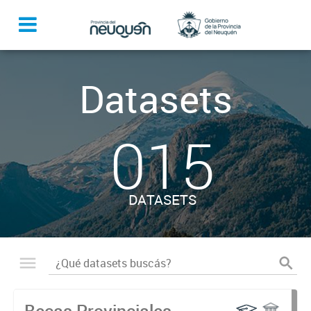
Datasets
015
DATASETS
Becas Provinciales -