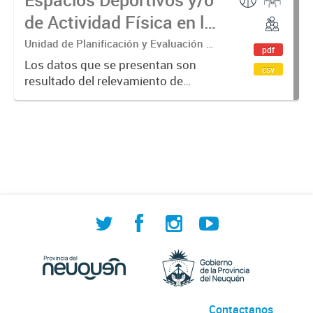
de Actividad Física en la
provincia del Neuquén
Unidad de Planificación y Evaluación de
pdf
Políticas Sociales (UPEPS).
Los datos que se presentan son
csv
Observatorio de Deportes, Actividad
resultado del relevamiento de
Física y Cultura (ODAFyC).
instalaciones deportivas y/o de
actividad física, tanto públicas
como privadas. Su objetivo es
indagar en las posibilidades de
acceso...
Contactanos