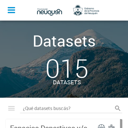
Datasets
015
DATASETS
Espacios Deportivos y/o