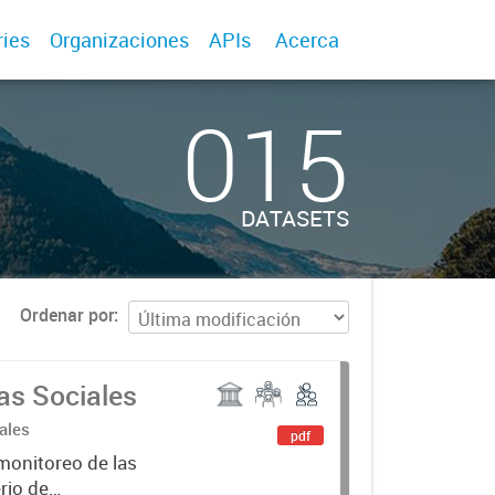
ries
Organizaciones
APIs
Acerca
015
DATASETS
Ordenar por
as Sociales
ales
pdf
monitoreo de las
erio de