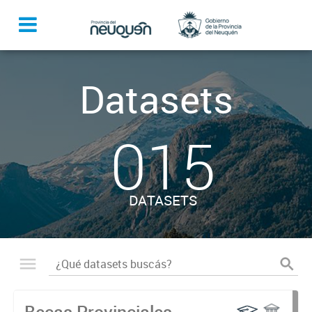
Datasets
015
DATASETS
Becas Provinciales -