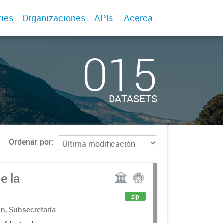
ries
Organizaciones
APIs
Acerca
015
DATASETS
Ordenar por
e la
zip
ón, Subsecretaría
llo (COPADE)