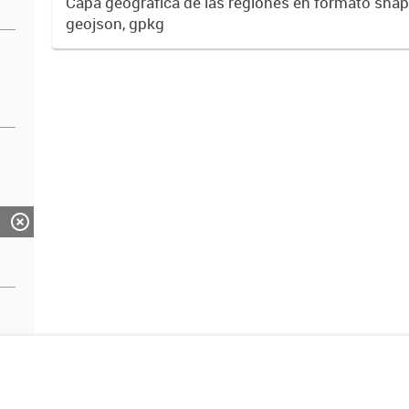
Capa geográfica de las regiones en formato shape
geojson, gpkg