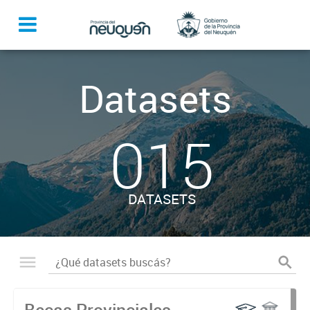
Datasets
015
DATASETS
Becas Provinciales -