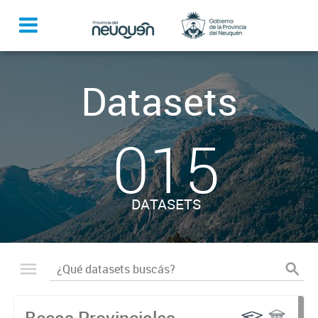
Datasets
015
DATASETS
Becas Provinciales -