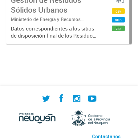
Sólidos Urbanos
csv
Ministerio de Energía y Recursos
otro
Naturales. Secretaría de Ambiente y
Datos correspondientes a los sitios
zip
Recursos Naturales. Dirección General
de disposición final de los Residuos
de Gestión de Residuos Sólidos
Sólidos Urbanos (RSU), tipo de
Urbanos.
disposición y su ubicación,
recuperación de residuos, tipo de
tratamiento, por localidad...
Contactanos