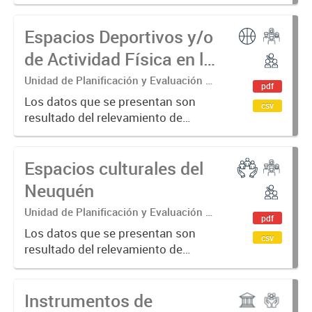
producidos desde 2016 con el
objetivo de visibilizar las violencias
Espacios Deportivos y/o
por motivos de género que sufren
las mujeres en la provincia del...
de Actividad Física en la
provincia del Neuquén
Unidad de Planificación y Evaluación de
pdf
Políticas Sociales (UPEPS).
Los datos que se presentan son
csv
Observatorio de Deportes, Actividad
resultado del relevamiento de
Física y Cultura (ODAFyC).
instalaciones deportivas y/o de
actividad física, tanto públicas
Espacios culturales del
como privadas. Su objetivo es
indagar en las posibilidades de
Neuquén
acceso...
Unidad de Planificación y Evaluación de
pdf
Políticas Sociales (UPEPS).
Los datos que se presentan son
csv
Observatorio de Deportes, Actividad
resultado del relevamiento de
Física y Cultura (ODAFyC).
espacios culturales de la provincia
del Neuquén realizado por ODAFyC.
Instrumentos de
El objetivo es dar cuenta de la