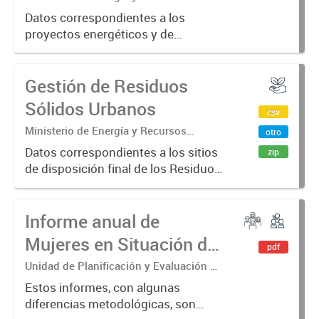
Naturales. Secretaría de Ambiente y
Infraestructura
Datos correspondientes a los
Recursos Naturales. Dirección General
proyectos energéticos y de
de Evaluación y Control de Proyectos
infraestructura que cuentan con
Energéticos...
Licencia Ambiental al día de la
Gestión de Residuos
fecha.
Sólidos Urbanos
csv
Ministerio de Energía y Recursos
otro
Naturales. Secretaría de Ambiente y
Datos correspondientes a los sitios
zip
Recursos Naturales. Dirección General
de disposición final de los Residuos
de Gestión de Residuos Sólidos
Sólidos Urbanos (RSU), tipo de
Urbanos.
disposición y su ubicación,
Informe anual de
recuperación de residuos, tipo de
tratamiento, por localidad...
Mujeres en Situación de
pdf
Violencia por motivos de
Unidad de Planificación y Evaluación de
Políticas Sociales (UPEPS).
Género en la provincia
Estos informes, con algunas
Observatorio de las Mujeres y las
diferencias metodológicas, son
de Neuquén
Diversidades (OMyD).