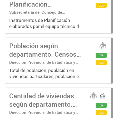
infraestructura cultural en...
Planificación
csv
Territoriales en la
Subsecretaría del Consejo de
Planificación y Acción para el
Provincia del Neuquén
Instrumentos de Planificación
Desarrollo (COPADE) Dir. Provincial de
elaborados por el equipo técnico de
Planificación Territorial- Mg Daniela
la Subsecretaría del Consejo de
Torrisi
Planificación y Acción para el
Población según
Desarrollo (COPADE) con alcance
provincial y de Gobiernos Locales.
departamento. Censos
xls
El...
2001, 2010 y 2022
Dirección Provincial de Estadística y
csv
Censos
Total de población, población en
viviendas particulares, población en
viviendas colectivas y población en
situación de calle, según
Cantidad de viviendas
departamento. Provincia del
Neuquén. Años 2001, 2010 y 202...
según departamento.
xls
Censos 2001, 2010 y
Dirección Provincial de Estadística y
csv
Censos