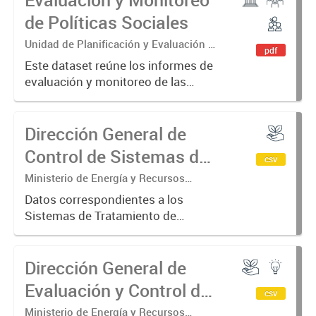
de Políticas Sociales
Unidad de Planificación y Evaluación de
pdf
Políticas Sociales
Este dataset reúne los informes de
evaluación y monitoreo de las
políticas sociales llevadas adelante
por el Ministerio de Desarrollo
Dirección General de
Humano, Gobiernos locales y
Mujeres.
Control de Sistemas de
csv
Tratamientos de
Ministerio de Energía y Recursos
Naturales. Secretaría de Ambiente y
Efluentes Cloacales
Datos correspondientes a los
Recursos Naturales. Dirección General
Sistemas de Tratamiento de
de Control de Sistemas de Tratamientos
Efluentes Cloacales, coordenadas
de Efluentes...
de los sistemas, coordenadas de
Dirección General de
descargas, y localidad.
Evaluación y Control de
csv
Proyectos Energéticos e
Ministerio de Energía y Recursos