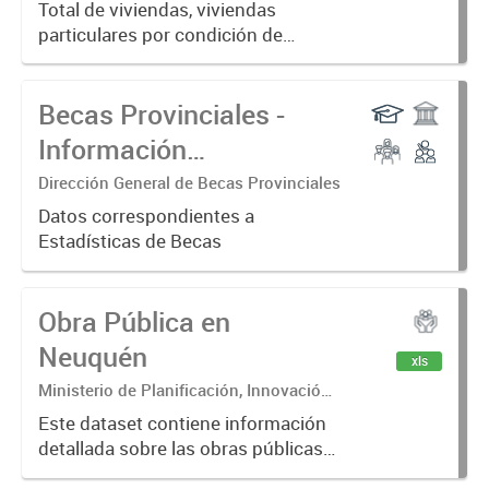
2022
Total de viviendas, viviendas
particulares por condición de
ocupación y viviendas colectivas,
según departamento. Provincia del
Becas Provinciales -
Neuquén. Años 2001, 2010, 2022.
Información
Consolidada
Dirección General de Becas Provinciales
Datos correspondientes a
Estadísticas de Becas
Obra Pública en
Neuquén
xls
Ministerio de Planificación, Innovación
y Modernización
Este dataset contiene información
detallada sobre las obras públicas
ejecutadas y en ejecución en la