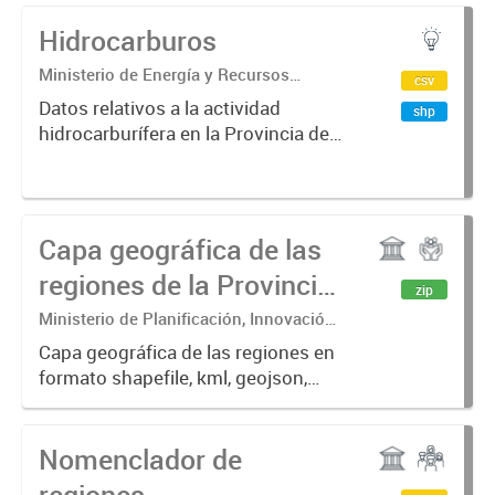
provincia de Neuquén. Incluye
Hidrocarburos
datos como el nombre de la obra,
estado de avance, tipo de...
Ministerio de Energía y Recursos
csv
Naturales. Subsecretaría de Energía e
Datos relativos a la actividad
shp
Hidrocarburos.
hidrocarburífera en la Provincia del
Neuquén.
Capa geográfica de las
regiones de la Provincia
zip
del Neuquén
Ministerio de Planificación, Innovación
y Modernización, Subsecretaría del
Capa geográfica de las regiones en
Consejo de Planificación y Acción para
formato shapefile, kml, geojson,
el Desarrollo (COPADE)
gpkg
Nomenclador de
regiones,