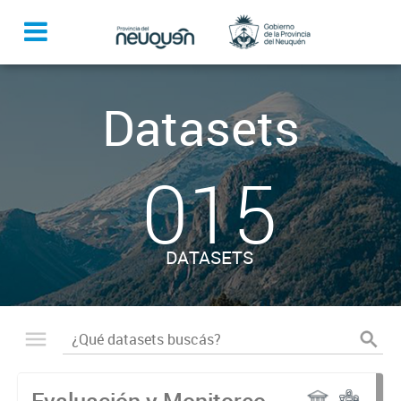
Datasets
015
DATASETS
Evaluación y Monitoreo